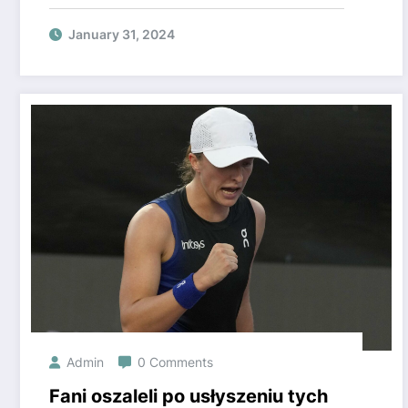
To ukochana dziennikarza
Polsatu
January 31, 2024
Admin
0 Comments
Fani oszaleli po usłyszeniu tych