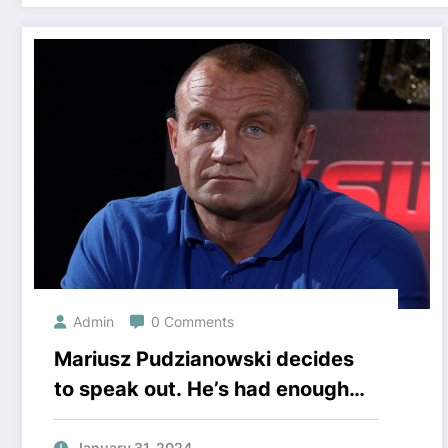
Admin
0 Comments
Mariusz Pudzianowski decides
to speak out. He’s had enough
and is ready for a sincere
January 31, 2024