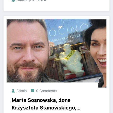
Wartość transferu sięga miliony
euro
Admin
0 Comments
Marta Sosnowska, żona
Krzysztofa Stanowskiego,