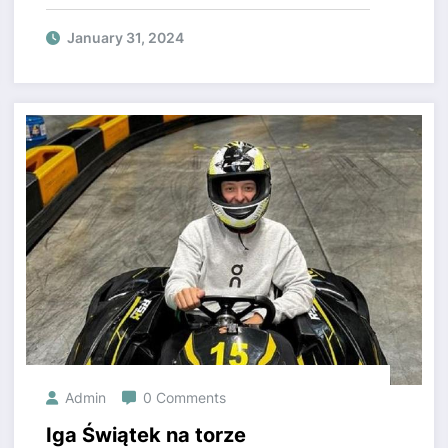
zadebiutowała w telewizji. Jeden
szczegół od razu przyciąga
January 31, 2024
uwagę
Admin
0 Comments
Iga Świątek na torze