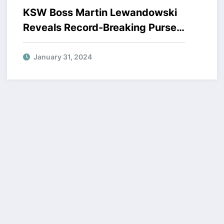
KSW Boss Martin Lewandowski
Reveals Record-Breaking Purse
for Tomasz Adamek and Mamed
Khalidov
January 31, 2024