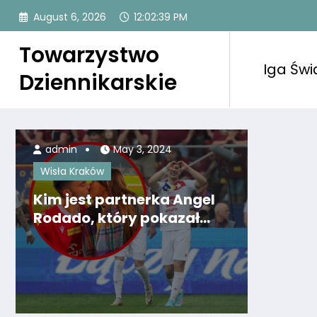
Skip
August 6, 2026
12:02:41 PM
to
content
Towarzystwo
Iga Świ
Dziennikarskie
admin
May 3, 2024
Wisła Kraków
Kim jest partnerka Angel
Rodado, który pokazał
swoje uczucia w finale
Pucharu Polski? [GALERIA]