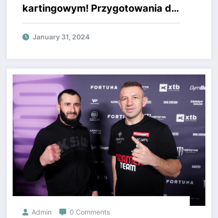
kartingowym! Przygotowania do
kolejnego turnieju w pełnym
rozkwicie!
January 31, 2024
Admin
0 Comments