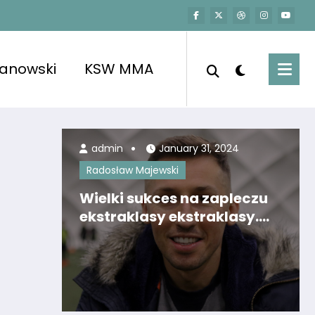
kanowski
KSW MMA
admin
January 31, 2024
Radosław Majewski
Wielki sukces na zapleczu
ekstraklasy ekstraklasy.
Czy Radosław Majewski
ponownie rozpali Znicz?