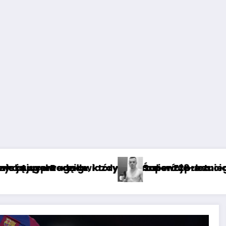
press
 uczucia w finale Pucharu Polski? [GALERIA]
8-letniego zawodnika GROMDA: nagły zgon wojo
Wiadomość o
ać o Lewandowskim. Drwią z niego bezlitośnie, oto jego 