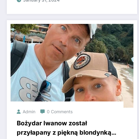
confession. Nothing will
convince him
Admin
0 Comments
Bożydar Iwanow został
przyłapany z piękną blondynką.