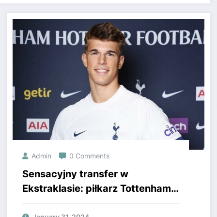
Admin
0 Comments
Sensacyjny transfer w
Ekstraklasie: piłkarz Tottenhamu
przechodzi do Radomiaka!
January 31, 2024