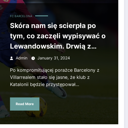
FC BARCELONA
Skóra nam się scierpła po
tym, co zaczęli wypisywać o
Lewandowskim. Drwią z
niego bezlitośnie, oto jego
Admin
January 31, 2024
nowy przydomek
Po kompromitującej porażce Barcelony z
Villarrealem stało się jasne, że klub z
Katalonii będzie przystępował…
Read More