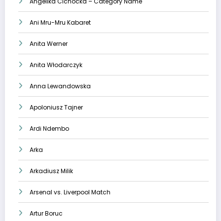
Angelika Cichocka – Category Name
Ani Mru-Mru Kabaret
Anita Werner
Anita Włodarczyk
Anna Lewandowska
Apoloniusz Tajner
Ardi Ndembo
Arka
Arkadiusz Milik
Arsenal vs. Liverpool Match
Artur Boruc