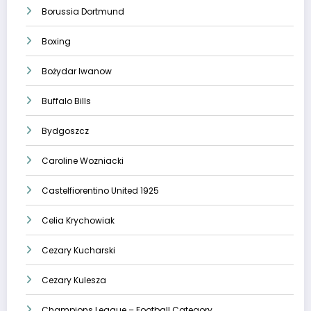
Borussia Dortmund
Boxing
Bożydar Iwanow
Buffalo Bills
Bydgoszcz
Caroline Wozniacki
Castelfiorentino United 1925
Celia Krychowiak
Cezary Kucharski
Cezary Kulesza
Champions League – Football Category