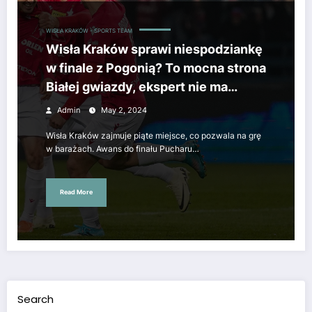
WISŁA KRAKÓW - SPORTS TEAM
Wisła Kraków sprawi niespodziankę
w finale z Pogonią? To mocna strona
Białej gwiazdy, ekspert nie ma
wątpliwości
Admin
May 2, 2024
Wisła Kraków zajmuje piąte miejsce, co pozwala na grę
w barażach. Awans do finału Pucharu…
Read More
Search