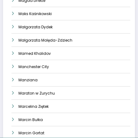
Magda Linette
Maks Kaśnikowski
Małgorzata Dydek
Małgorzata Molęda-Zdziech
Mamed Khalidov
Manchester City
Manziana
Maraton w Zurychu
Marcelina Ziętek
Marcin Bułka
Marcin Gortat