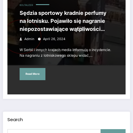
BOLTAUZER
Sędzia sportowy kradnie perfumy
na lotnisku. Pojawiło się nagranie
niepozostawiające wątpliwości
[WIDEO]
Admin
April 26, 2024
W Serbii i innych krajach media informują o incydencie.
Na nagraniu z lotniskowego sklepu widać,…
Read More
Search