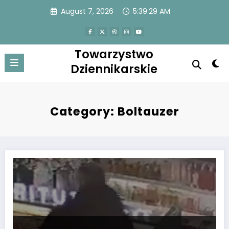
Skip
August 7, 2026
5:39:30 AM
to
content
Towarzystwo
Dziennikarskie
Category: Boltauzer
Sędzia sportowy kradnie perfumy na lotnisku. Pojawiło się nagranie 