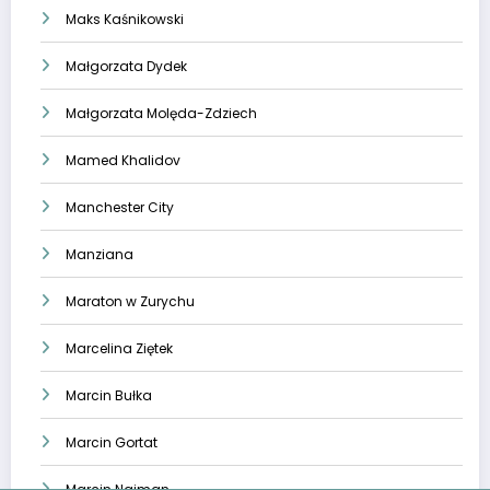
Maks Kaśnikowski
Małgorzata Dydek
Małgorzata Molęda-Zdziech
Mamed Khalidov
Manchester City
Manziana
Maraton w Zurychu
Marcelina Ziętek
Marcin Bułka
Marcin Gortat
Marcin Najman