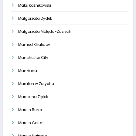
Maks Kaśnikowski
Małgorzata Dydek
Małgorzata Molęda-Zdziech
Mamed Khalidov
Manchester City
Manziana
Maraton w Zurychu
Marcelina Ziętek
Marcin Bułka
Marcin Gortat
Marcin Najman