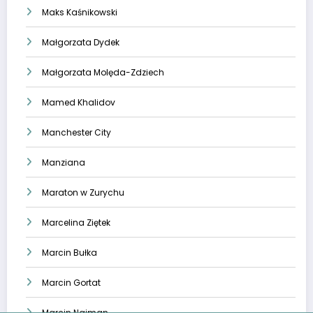
Maks Kaśnikowski
Małgorzata Dydek
Małgorzata Molęda-Zdziech
Mamed Khalidov
Manchester City
Manziana
Maraton w Zurychu
Marcelina Ziętek
Marcin Bułka
Marcin Gortat
Marcin Najman