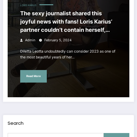
LORIS KARIUS
The sexy journalist shared this
joyful news with fans! Loris Karius’
partner couldn’t contain herself,
special day
Admin
February 5, 2024
Diletta Leotta undoubtedly can consider 2023 as one of
the most beautiful years of her…
Read More
Search