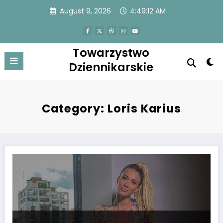
Skip
August 9, 2026
4:49:13 AM
to
content
Towarzystwo
Dziennikarskie
Category: Loris Karius
The sexy journalist shared this joyful news with fans! Loris Karius’ par