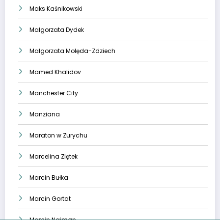
Maks Kaśnikowski
Małgorzata Dydek
Małgorzata Molęda-Zdziech
Mamed Khalidov
Manchester City
Manziana
Maraton w Zurychu
Marcelina Ziętek
Marcin Bułka
Marcin Gortat
Marcin Najman