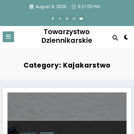
Skip
August 8, 2026
6:27:01 PM
to
content
Towarzystwo
Dziennikarskie
Category: Kajakarstwo
Adrianna Kąkol walcząc o swoje marzenia chce być w kadrze w Pary
KAJAKARSTWO