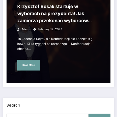
Krzysztof Bosak startuje w
wyborach na prezydenta! Jak
zamierza przekonać wyborców
Platformy Obywatelskiej i Lewicy? –
Admin
February 12, 2024
wiadomości, polityka, sport
Ta kadencja Sejmu dla Konfederacji nie zaczęła się
łatwo. Kilka tygodni po rozpoczęciu, Konfederacja,
chcąca…
Read More
Search