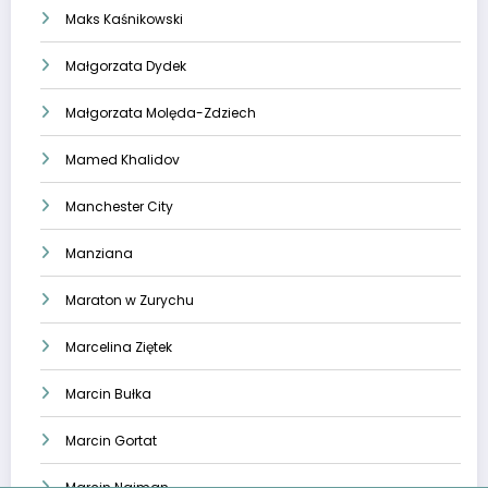
Maks Kaśnikowski
Małgorzata Dydek
Małgorzata Molęda-Zdziech
Mamed Khalidov
Manchester City
Manziana
Maraton w Zurychu
Marcelina Ziętek
Marcin Bułka
Marcin Gortat
Marcin Najman