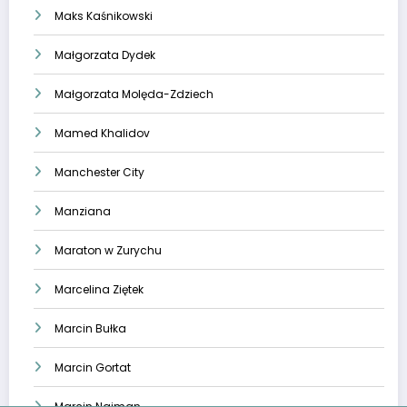
Maks Kaśnikowski
Małgorzata Dydek
Małgorzata Molęda-Zdziech
Mamed Khalidov
Manchester City
Manziana
Maraton w Zurychu
Marcelina Ziętek
Marcin Bułka
Marcin Gortat
Marcin Najman