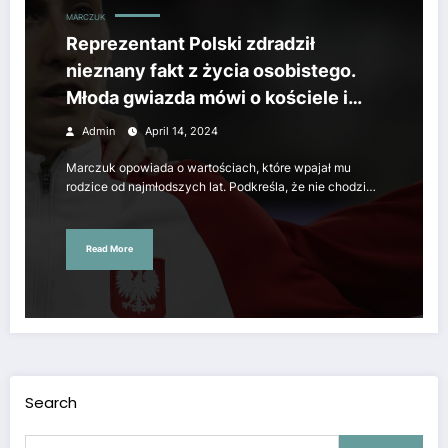
MARCZUK
Reprezentant Polski zdradził
nieznany fakt z życia osobistego.
Młoda gwiazda mówi o kościele i
religii
Admin
April 14, 2024
Marczuk opowiada o wartościach, które wpajał mu
rodzice od najmłodszych lat. Podkreśla, że nie chodzi…
Read More
Search