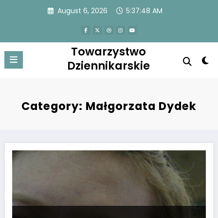
Skip
August 6, 2026
5:37:49 AM
to
content
Towarzystwo
Dziennikarskie
Category: Małgorzata Dydek
Małgorzata Dydek urodziła się 50 lat temu. Świat sportu wspomina w