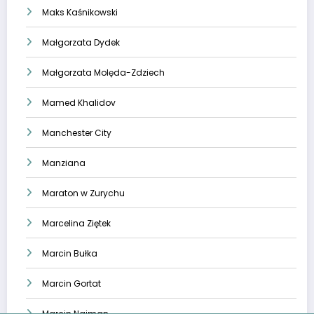
Maks Kaśnikowski
Małgorzata Dydek
Małgorzata Molęda-Zdziech
Mamed Khalidov
Manchester City
Manziana
Maraton w Zurychu
Marcelina Ziętek
Marcin Bułka
Marcin Gortat
Marcin Najman