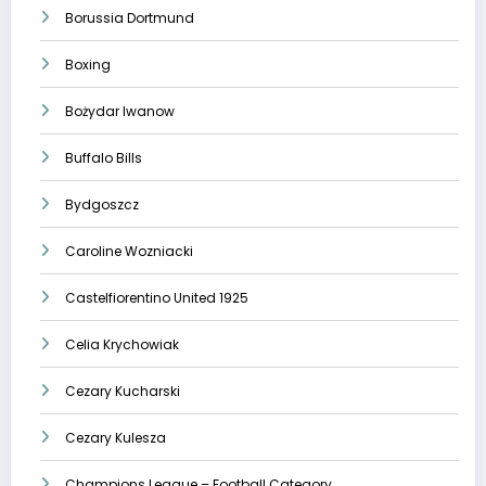
Borussia Dortmund
Boxing
Bożydar Iwanow
Buffalo Bills
Bydgoszcz
Caroline Wozniacki
Castelfiorentino United 1925
Celia Krychowiak
Cezary Kucharski
Cezary Kulesza
Champions League – Football Category