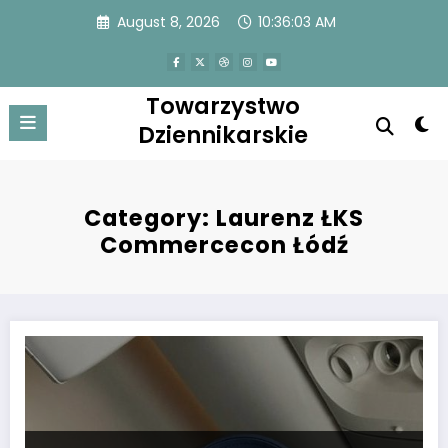
Skip
August 8, 2026
10:36:04 AM
to
content
Towarzystwo
Dziennikarskie
Category: Laurenz ŁKS
Commercecon Łódź
Romantyczne chwile Zuzanny Góreckiej i Zbigniewa Bartmana! Były sia