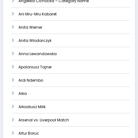
Angelika Cichocka – Category Name
Ani Mru-Mru Kabaret
Anita Werner
Anita Włodarczyk
Anna Lewandowska
Apoloniusz Tajner
Ardi Ndembo
Arka
Arkadiusz Milik
Arsenal vs. Liverpool Match
Artur Boruc