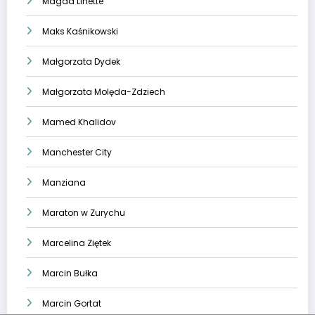
Magda Linette
Maks Kaśnikowski
Małgorzata Dydek
Małgorzata Molęda-Zdziech
Mamed Khalidov
Manchester City
Manziana
Maraton w Zurychu
Marcelina Ziętek
Marcin Bułka
Marcin Gortat