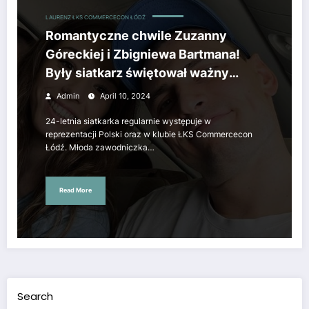
LAURENZ ŁKS COMMERCECON ŁÓDŹ
Romantyczne chwile Zuzanny
Góreckiej i Zbigniewa Bartmana!
Były siatkarz świętował ważny
dzień swojej partnerki.
Admin
April 10, 2024
24-letnia siatkarka regularnie występuje w
reprezentacji Polski oraz w klubie ŁKS Commercecon
Łódź. Młoda zawodniczka…
Read More
Search