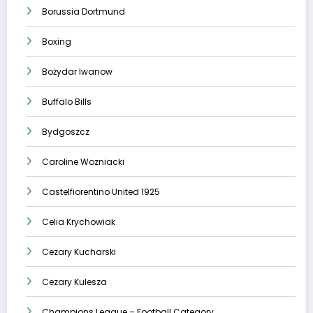
Borussia Dortmund
Boxing
Bożydar Iwanow
Buffalo Bills
Bydgoszcz
Caroline Wozniacki
Castelfiorentino United 1925
Celia Krychowiak
Cezary Kucharski
Cezary Kulesza
Champions League – Football Category