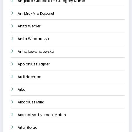
Angelika Cichocka – Category Name
Ani Mru-Mru Kabaret
Anita Werner
Anita Włodarczyk
Anna Lewandowska
Apoloniusz Tajner
Ardi Ndembo
Arka
Arkadiusz Milik
Arsenal vs. Liverpool Match
Artur Boruc