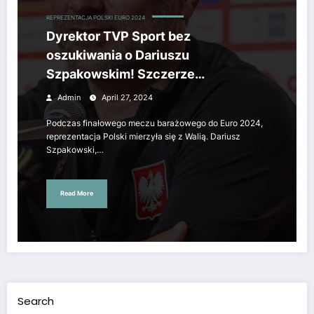
REPREZENTACJA POLSKI EURO 2024
Dyrektor TVP Sport bez
oszukiwania o Dariuszu
Szpakowskim! Szczerze
podsumował legendarnego
Admin
April 27, 2024
komentatora.
Podczas finałowego meczu barażowego do Euro 2024,
reprezentacja Polski mierzyła się z Walią. Dariusz
Szpakowski,…
Read More
Search