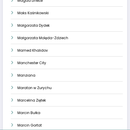
Magda Linette
Maks Kaśnikowski
Małgorzata Dydek
Małgorzata Molęda-Zdziech
Mamed Khalidov
Manchester City
Manziana
Maraton w Zurychu
Marcelina Ziętek
Marcin Bułka
Marcin Gortat