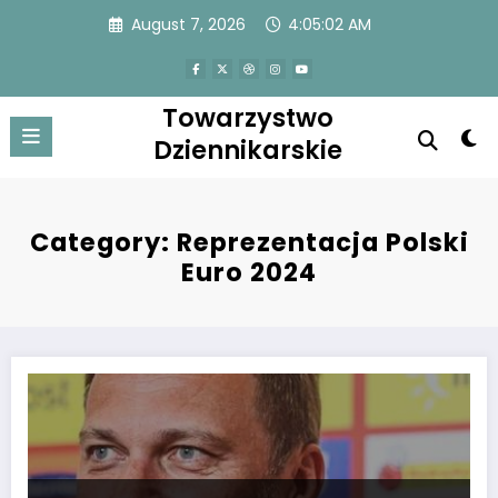
Skip
August 7, 2026
4:05:03 AM
to
content
Towarzystwo
Dziennikarskie
Category: Reprezentacja Polski
Euro 2024
Dyrektor TVP Sport bez oszukiwania o Dariuszu Szpakowskim! Szcze