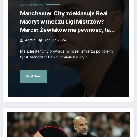
MANCHESTER CITY
Manchester City zdeklasuje Real
Madryt w meczu Ligi Mistrzów?
Marcin Żewłakow ma pewność, tak
typuje były polski reprezentant.
Admin
April 17, 2024
Manchester City prowadzi w lidze i zmierza po kolejny
tytuł. Menedżer Pep Guardiola nie kryje…
Read More