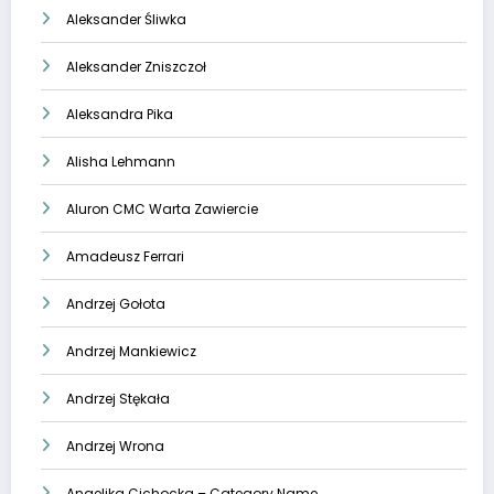
Aleksander Śliwka
Aleksander Zniszczoł
Aleksandra Pika
Alisha Lehmann
Aluron CMC Warta Zawiercie
Amadeusz Ferrari
Andrzej Gołota
Andrzej Mankiewicz
Andrzej Stękała
Andrzej Wrona
Angelika Cichocka – Category Name