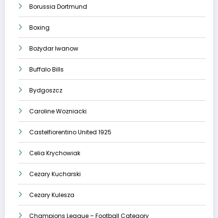
Borussia Dortmund
Boxing
Bożydar Iwanow
Buffalo Bills
Bydgoszcz
Caroline Wozniacki
Castelfiorentino United 1925
Celia Krychowiak
Cezary Kucharski
Cezary Kulesza
Champions League – Football Category