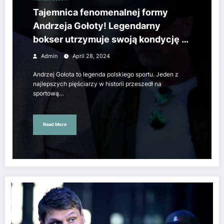
Tajemnica fenomenalnej formy
Andrzeja Gołoty! Legendarny
bokser utrzymuje swoją kondycję w
ten sposób. Wszystko wyjawione.
Admin
April 28, 2024
Andrzej Gołota to legenda polskiego sportu. Jeden z
najlepszych pięściarzy w historii przeszedł na
sportową…
Read More