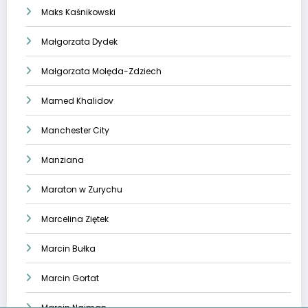
Maks Kaśnikowski
Małgorzata Dydek
Małgorzata Molęda-Zdziech
Mamed Khalidov
Manchester City
Manziana
Maraton w Zurychu
Marcelina Ziętek
Marcin Bułka
Marcin Gortat
Marcin Najman