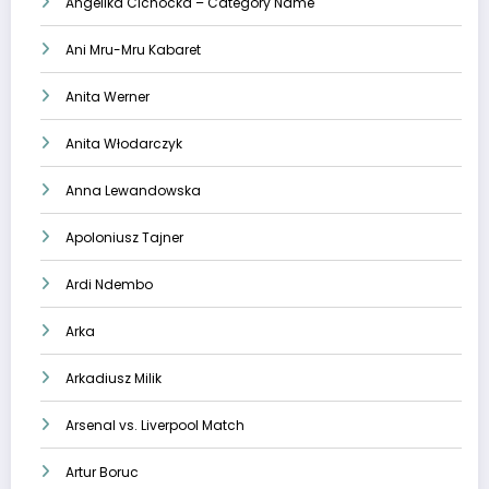
Angelika Cichocka – Category Name
Ani Mru-Mru Kabaret
Anita Werner
Anita Włodarczyk
Anna Lewandowska
Apoloniusz Tajner
Ardi Ndembo
Arka
Arkadiusz Milik
Arsenal vs. Liverpool Match
Artur Boruc