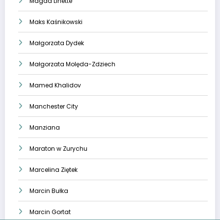
Magda Linette
Maks Kaśnikowski
Małgorzata Dydek
Małgorzata Molęda-Zdziech
Mamed Khalidov
Manchester City
Manziana
Maraton w Zurychu
Marcelina Ziętek
Marcin Bułka
Marcin Gortat