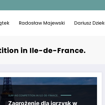
ątek
Radosław Majewski
Dariusz Dzie
tion in Ile-de-France.
matyczna według Super Express.
SURFING COMPETITION IN ILE-DE-FRANCE.
Zagrożenie dla igrzysk w