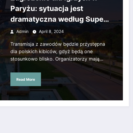
Paryżu: sytuacja jest
dramatyczna według Super
Express.
Admin
April 8, 2024
Transmisja z zawodów będzie przystępna
dla polskich kibiców, gdyż będą one
stosunkowo blisko. Organizatorzy mają…
Read More