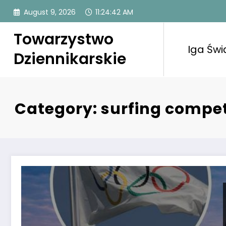
Skip
August 9, 2026
11:24:43 AM
to
content
Towarzystwo
Iga Świ
Dziennikarskie
Category: surfing competi
Zagrożenie dla igrzysk w Paryżu: sytuacja jest dra