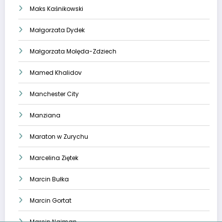
Maks Kaśnikowski
Małgorzata Dydek
Małgorzata Molęda-Zdziech
Mamed Khalidov
Manchester City
Manziana
Maraton w Zurychu
Marcelina Ziętek
Marcin Bułka
Marcin Gortat
Marcin Najman