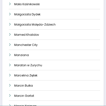
Maks Kaśnikowski
Małgorzata Dydek
Małgorzata Molęda-Zdziech
Mamed Khalidov
Manchester City
Manziana
Maraton w Zurychu
Marcelina Ziętek
Marcin Bułka
Marcin Gortat
Marcin Najman