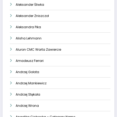
Aleksander Śliwka
Aleksander Zniszczoł
Aleksandra Pika
Alisha Lehmann
Aluron CMC Warta Zawiercie
Amadeusz Ferrari
Andrzej Gołota
Andrzej Mankiewicz
Andrzej Stękała
Andrzej Wrona
Angelika Cichocka – Category Name