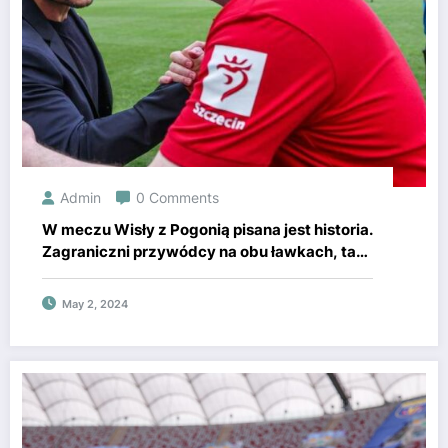
Admin
0 Comments
W meczu Wisły z Pogonią pisana jest historia.
Zagraniczni przywódcy na obu ławkach, taki
obrazek w finale Pucharu Polski to rzadkość.
May 2, 2024