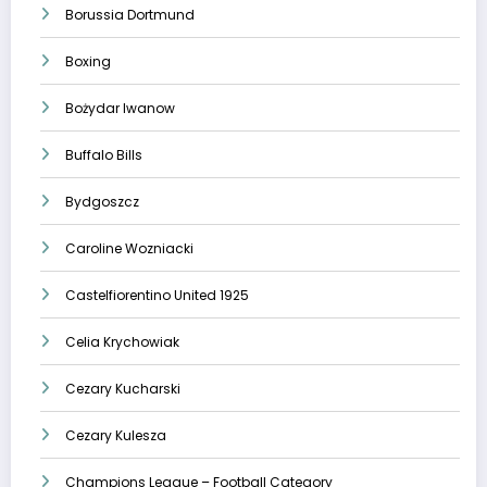
Borussia Dortmund
Boxing
Bożydar Iwanow
Buffalo Bills
Bydgoszcz
Caroline Wozniacki
Castelfiorentino United 1925
Celia Krychowiak
Cezary Kucharski
Cezary Kulesza
Champions League – Football Category