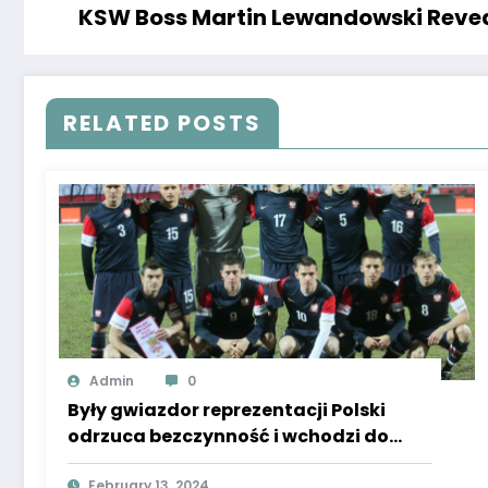
KSW Boss Martin Lewandowski Reve
RELATED POSTS
Admin
0
Były gwiazdor reprezentacji Polski
odrzuca bezczynność i wchodzi do
świata filmu
February 13, 2024