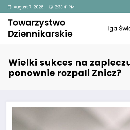
Skip
August 7, 2026
2:33:42 PM
to
content
Towarzystwo
Iga Świ
Dziennikarskie
Wielki sukces na zaplecz
ponownie rozpali Znicz?