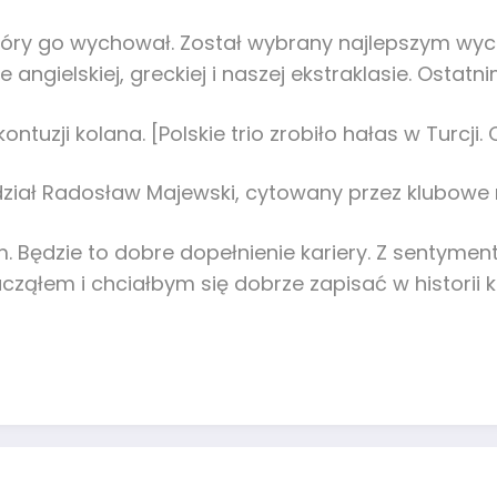
tóry go wychował. Został wybrany najlepszym wyc
e angielskiej, greckiej i naszej ekstraklasie. Osta
ontuzji kolana. [Polskie trio zrobiło hałas w Turcji
edział Radosław Majewski, cytowany przez klubowe 
łem. Będzie to dobre dopełnienie kariery. Z sentym
cząłem i chciałbym się dobrze zapisać w historii k