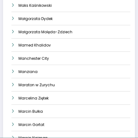
Maks Kaśnikowski
Małgorzata Dydek
Małgorzata Molęda-Zdziech
Mamed Khalidov
Manchester City
Manziana
Maraton w Zurychu
Marcelina Ziętek
Marcin Bułka
Marcin Gortat
Marcin Najman