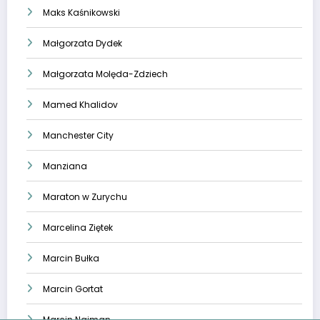
Maks Kaśnikowski
Małgorzata Dydek
Małgorzata Molęda-Zdziech
Mamed Khalidov
Manchester City
Manziana
Maraton w Zurychu
Marcelina Ziętek
Marcin Bułka
Marcin Gortat
Marcin Najman