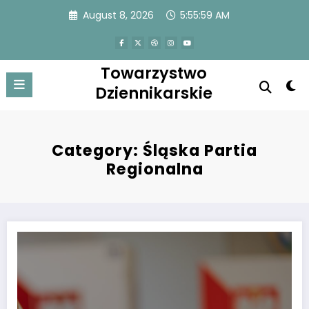
Skip
August 8, 2026
5:55:59 AM
to
content
Towarzystwo
Dziennikarskie
Category: Śląska Partia
Regionalna
Ruch Autonomii Śląska i Ślonzoki Razem do wyborów pójdą osobno. Pok