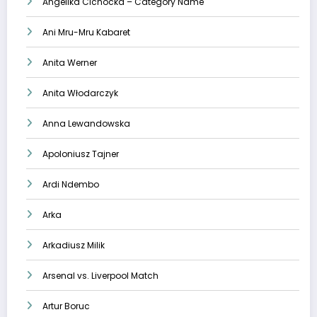
Angelika Cichocka – Category Name
Ani Mru-Mru Kabaret
Anita Werner
Anita Włodarczyk
Anna Lewandowska
Apoloniusz Tajner
Ardi Ndembo
Arka
Arkadiusz Milik
Arsenal vs. Liverpool Match
Artur Boruc