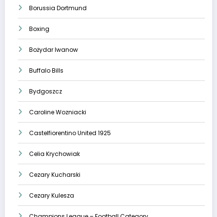
Borussia Dortmund
Boxing
Bożydar Iwanow
Buffalo Bills
Bydgoszcz
Caroline Wozniacki
Castelfiorentino United 1925
Celia Krychowiak
Cezary Kucharski
Cezary Kulesza
Champions League – Football Category