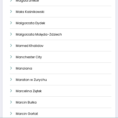
Magda Linette
Maks Kaśnikowski
Małgorzata Dydek
Małgorzata Molęda-Zdziech
Mamed Khalidov
Manchester City
Manziana
Maraton w Zurychu
Marcelina Ziętek
Marcin Bułka
Marcin Gortat