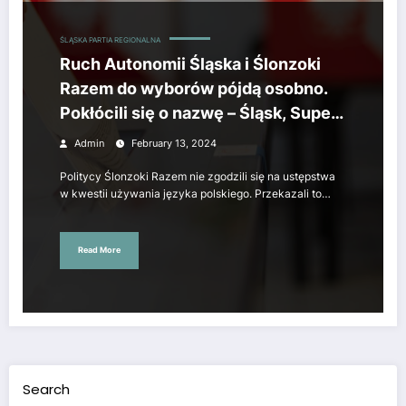
ŚLĄSKA PARTIA REGIONALNA
Ruch Autonomii Śląska i Ślonzoki
Razem do wyborów pójdą osobno.
Pokłócili się o nazwę – Śląsk, Super
Express
Admin
February 13, 2024
Politycy Ślonzoki Razem nie zgodzili się na ustępstwa
w kwestii używania języka polskiego. Przekazali to…
Read More
Search