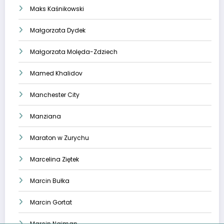
Maks Kaśnikowski
Małgorzata Dydek
Małgorzata Molęda-Zdziech
Mamed Khalidov
Manchester City
Manziana
Maraton w Zurychu
Marcelina Ziętek
Marcin Bułka
Marcin Gortat
Marcin Najman