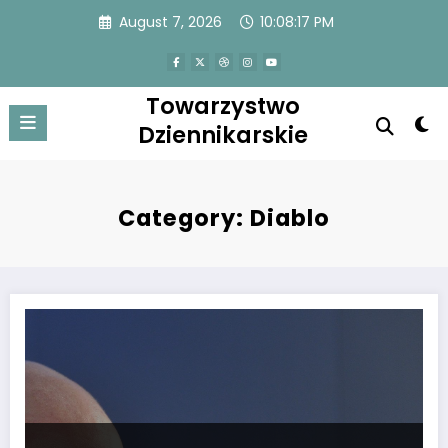
Skip
August 7, 2026
10:08:18 PM
to
content
Towarzystwo
Dziennikarskie
Category: Diablo
Touching confession of “Diablo” Włodarczyk about his time in prison