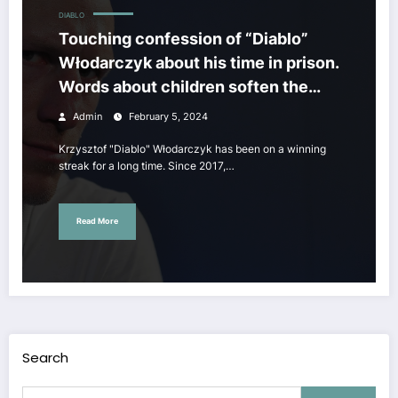
DIABLO
Touching confession of “Diablo”
Włodarczyk about his time in prison.
Words about children soften the
toughest ones
Admin
February 5, 2024
Krzysztof "Diablo" Włodarczyk has been on a winning
streak for a long time. Since 2017,…
Read More
Search