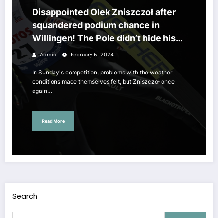
Disappointed Olek Zniszczoł after
squandered podium chance in
Willingen! The Pole didn’t hide his
anger after the unsuccessful
Admin
February 5, 2024
competition, sincere words
In Sunday's competition, problems with the weather
conditions made themselves felt, but Zniszczoł once
again…
Read More
Search