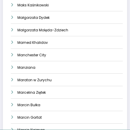
Maks Kaśnikowski
Małgorzata Dydek
Małgorzata Molęda-Zdziech
Mamed Khalidov
Manchester City
Manziana
Maraton w Zurychu
Marcelina Ziętek
Marcin Bułka
Marcin Gortat
Marcin Najman