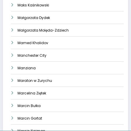
Maks Kaśnikowski
Małgorzata Dydek
Małgorzata Molęda-Zdziech
Mamed Khalidov
Manchester City
Manziana
Maraton w Zurychu
Marcelina Ziętek
Marcin Bułka
Marcin Gortat
Marcin Najman