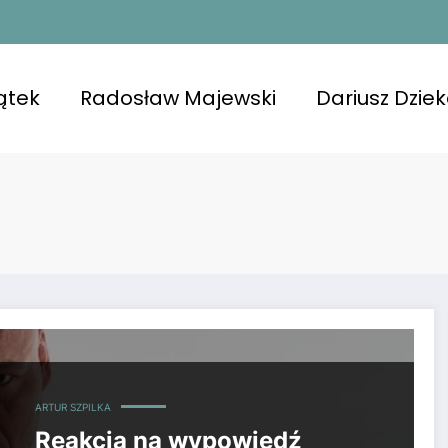
ątek
Radosław Majewski
Dariusz Dzie
e emocje
ARTUR SZPILKA
Reakcja na wypowiedź