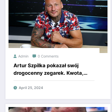
Admin
0 Comments
Artur Szpilka pokazał swój
drogocenny zegarek. Kwota,
która wisi na jego ręce, jest
zawrotna.
April 25, 2024