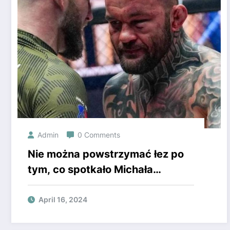
Admin
0 Comments
Nie można powstrzymać łez po
tym, co spotkało Michała
Materlę. Tego nie mógł się
spodziewać, wyjątkowa chwila
April 16, 2024