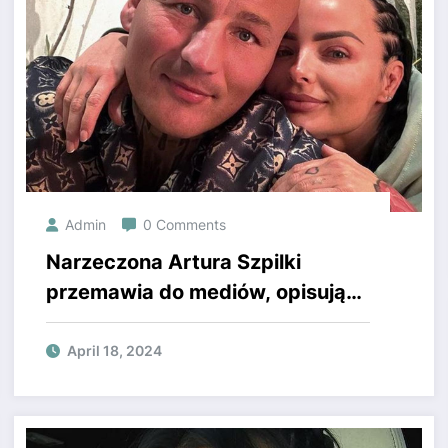
Admin
0 Comments
Narzeczona Artura Szpilki
przemawia do mediów, opisując
swoje doświadczenia związane z
partnerem.
April 18, 2024