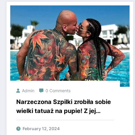
Admin
0 Comments
Narzeczona Szpilki zrobiła sobie
wielki tatuaż na pupie! Z jej
pośladków patrzą wielkie oczy,
odważysz się w nie spojrzeć?
February 12, 2024