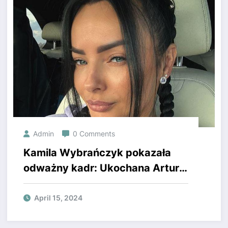
Admin
0 Comments
Kamila Wybrańczyk pokazała
odważny kadr: Ukochana Artura
Szpilki nago w wannie.
April 15, 2024