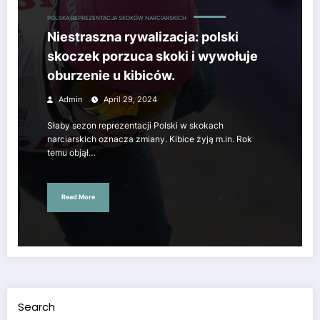
POLSKA REPREZENTACJA SKOKÓW NARCIARSKICH
Niestraszna rywalizacja: polski
skoczek porzuca skoki i wywołuje
oburzenie u kibiców.
Admin
April 29, 2024
Słaby sezon reprezentacji Polski w skokach
narciarskich oznacza zmiany. Kibice żyją m.in. Rok
temu objął…
Read More
Search