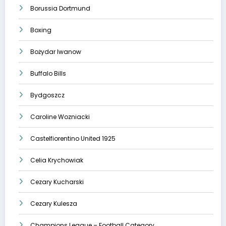
Borussia Dortmund
Boxing
Bożydar Iwanow
Buffalo Bills
Bydgoszcz
Caroline Wozniacki
Castelfiorentino United 1925
Celia Krychowiak
Cezary Kucharski
Cezary Kulesza
Champions League – Football Category