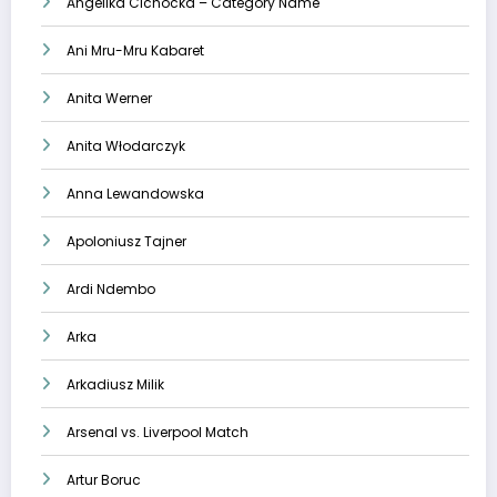
Angelika Cichocka – Category Name
Ani Mru-Mru Kabaret
Anita Werner
Anita Włodarczyk
Anna Lewandowska
Apoloniusz Tajner
Ardi Ndembo
Arka
Arkadiusz Milik
Arsenal vs. Liverpool Match
Artur Boruc