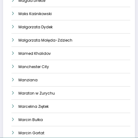
Magda Linette
Maks Kaśnikowski
Małgorzata Dydek
Małgorzata Molęda-Zdziech
Mamed Khalidov
Manchester City
Manziana
Maraton w Zurychu
Marcelina Ziętek
Marcin Bułka
Marcin Gortat