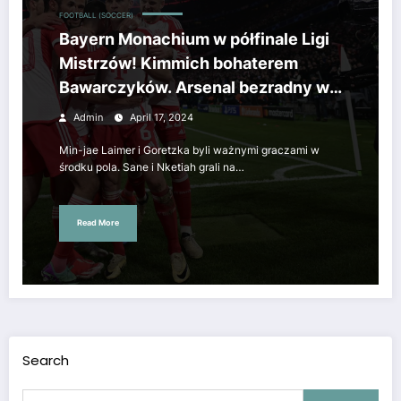
FOOTBALL (SOCCER)
Bayern Monachium w półfinale Ligi
Mistrzów! Kimmich bohaterem
Bawarczyków. Arsenal bezradny w
Monachium
Admin
April 17, 2024
Min-jae Laimer i Goretzka byli ważnymi graczami w
środku pola. Sane i Nketiah grali na…
Read More
Search