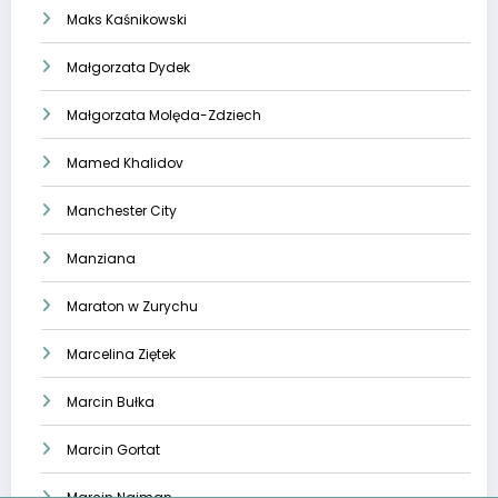
Maks Kaśnikowski
Małgorzata Dydek
Małgorzata Molęda-Zdziech
Mamed Khalidov
Manchester City
Manziana
Maraton w Zurychu
Marcelina Ziętek
Marcin Bułka
Marcin Gortat
Marcin Najman