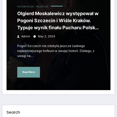
PUCHAR POLSKI - POLISH CUP
Olgierd Moskalewicz występował w
Pogoni Szczecin i Wiśle Kraków.
Typuje wynik finału Pucharu Polski
[ROZMOWA SE]
Admin
May 2, 2024
Pogoń Szczecin nie zdobyła jeszcze żadnego
najważniejszego trofeum w swojej historii. Dlatego, z
uwagi na…
Read More
Search