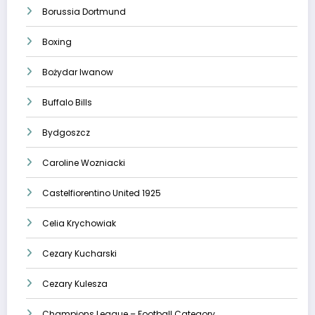
Borussia Dortmund
Boxing
Bożydar Iwanow
Buffalo Bills
Bydgoszcz
Caroline Wozniacki
Castelfiorentino United 1925
Celia Krychowiak
Cezary Kucharski
Cezary Kulesza
Champions League – Football Category