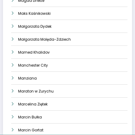
Magda Linette
Maks Kaśnikowski
Małgorzata Dydek
Małgorzata Molęda-Zdziech
Mamed Khalidov
Manchester City
Manziana
Maraton w Zurychu
Marcelina Ziętek
Marcin Bułka
Marcin Gortat