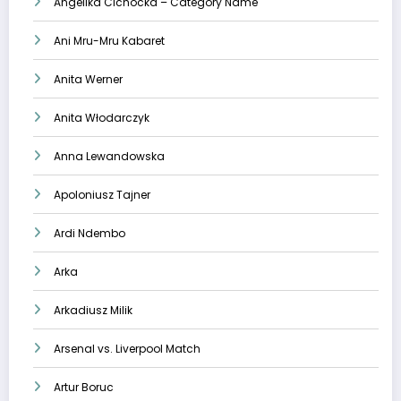
Angelika Cichocka – Category Name
Ani Mru-Mru Kabaret
Anita Werner
Anita Włodarczyk
Anna Lewandowska
Apoloniusz Tajner
Ardi Ndembo
Arka
Arkadiusz Milik
Arsenal vs. Liverpool Match
Artur Boruc