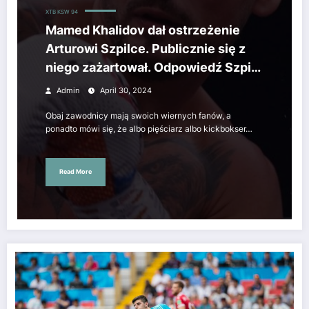
XTB KSW 94
Mamed Khalidov dał ostrzeżenie
Arturowi Szpilce. Publicznie się z
niego zażartował. Odpowiedź Szpili
była błyskawiczna.
Admin
April 30, 2024
Obaj zawodnicy mają swoich wiernych fanów, a
ponadto mówi się, że albo pięściarz albo kickbokser…
Read More