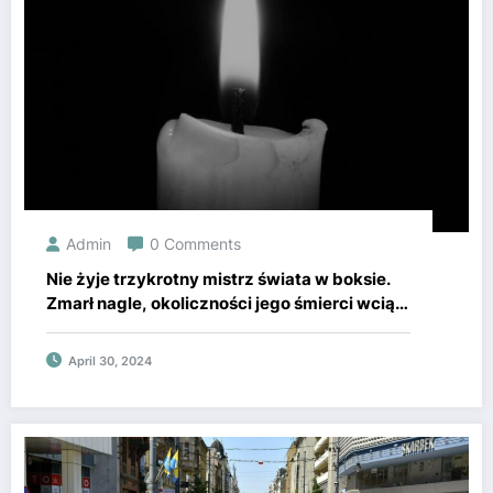
Admin
0 Comments
Nie żyje trzykrotny mistrz świata w boksie.
Zmarł nagle, okoliczności jego śmierci wciąż
są badane
April 30, 2024