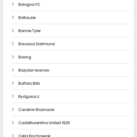
Bologna FC
Boltauzer
Bonnie Tyler
Borussia Dortmund
Boxing
Bożydar Iwanow
Buffalo Bills
Bydgoszcz
Caroline Wozniacki
Castelfiorentino United 1925
Celia Krychowiak