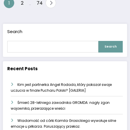
Posts
1
2
74
…
pagination
Search
Search
Recent Posts
Kim jest partnerka Angel Rodado, który pokazał swoje
uczucia w finale Pucharu Polski? [GALERIA]
Śmierć 28-letniego zawodnika GROMDA: nagły zgon
wojownika, przerażające wieści
Wiadomość od córki Kamila Grosickiego wywołuje silne
emocje u piłkarza. Poruszający przekaz.