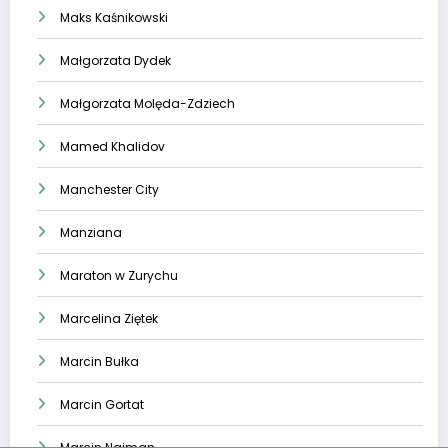
Maks Kaśnikowski
Małgorzata Dydek
Małgorzata Molęda-Zdziech
Mamed Khalidov
Manchester City
Manziana
Maraton w Zurychu
Marcelina Ziętek
Marcin Bułka
Marcin Gortat
Marcin Najman