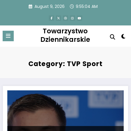
Skip
August 9, 2026
9:55:05 AM
to
content
Towarzystwo
Dziennikarskie
Category: TVP Sport
Nikt nie chciałby być na miejscu byłego szefa TVP Sport.