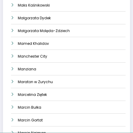
Maks Kaśnikowski
Małgorzata Dydek
Małgorzata Molęda-Zdziech
Mamed Khalidov
Manchester City
Manziana
Maraton w Zurychu
Marcelina Ziętek
Marcin Bułka
Marcin Gortat
Marcin Najman