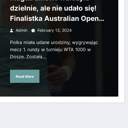
dzielnie, ale nie udało się!
Finalistka Australian Open
pokonana w 2. rundzie WTA
Admin
February 13, 2024
Doha
Polka miała udane urodziny, wygrywając
mecz 1. rundy w turnieju WTA 1000 w
Dosze. Została…
Read More