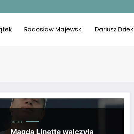
ątek
Radosław Majewski
Dariusz Dzie
 Finalistka Australian Open pokonana w 2. rundzie WTA Doha
LINETTE
Magda Linette walczyła