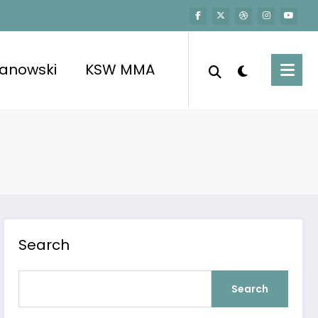
kanowski
KSW MMA
czepieniu implantów”
Search
Search