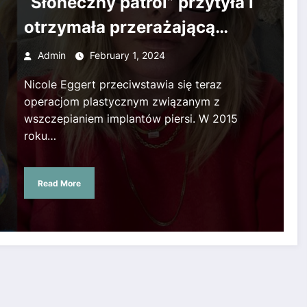
“Słoneczny patrol” przytyła i
otrzymała przerażającą
diagnozę. Żałuje decyzji o
Admin
February 1, 2024
wszczepieniu implantów”
Nicole Eggert przeciwstawia się teraz
operacjom plastycznym związanym z
wszczepianiem implantów piersi. W 2015
roku…
Read More