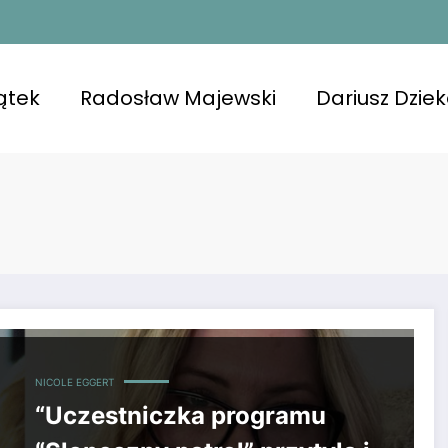
ątek
Radosław Majewski
Dariusz Dzie
 i otrzymała przerażającą diagnozę. Żałuje decyzji o wsz
NICOLE EGGERT
“Uczestniczka programu