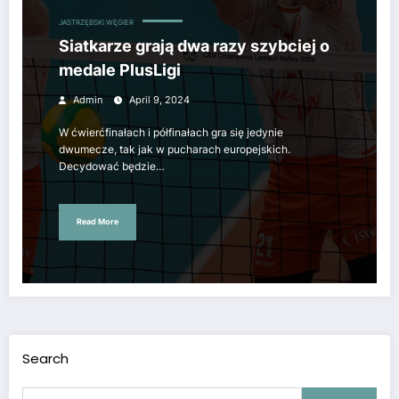
JASTRZĘBSKI WĘGIER
Siatkarze grają dwa razy szybciej o
medale PlusLigi
Admin
April 9, 2024
W ćwierćfinałach i półfinałach gra się jedynie
dwumecze, tak jak w pucharach europejskich.
Decydować będzie…
Read More
Search