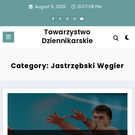
Skip
August 6, 2026
10:07:09 PM
to
content
Towarzystwo
Dziennikarskie
Category: Jastrzębski Węgier
Siatkarze grają dwa razy szybciej o medale PlusLigi