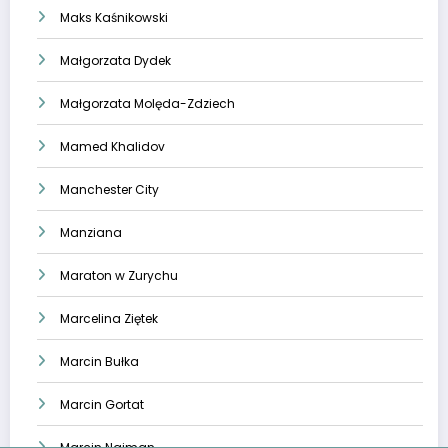
Maks Kaśnikowski
Małgorzata Dydek
Małgorzata Molęda-Zdziech
Mamed Khalidov
Manchester City
Manziana
Maraton w Zurychu
Marcelina Ziętek
Marcin Bułka
Marcin Gortat
Marcin Najman