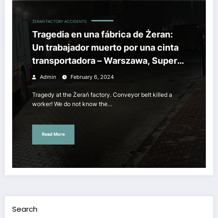
ŻERAŃ FACTORY ACCIDENTS
Tragedia en una fábrica de Żeran:
Un trabajador muerto por una cinta
transportadora – Warszawa, Super
Express
Admin
February 6, 2024
Tragedy at the Żerań factory. Conveyor belt killed a
worker! We do not know the…
Read More
Search