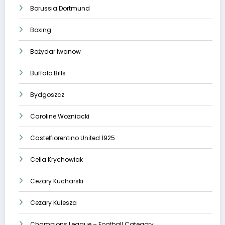
Borussia Dortmund
Boxing
Bożydar Iwanow
Buffalo Bills
Bydgoszcz
Caroline Wozniacki
Castelfiorentino United 1925
Celia Krychowiak
Cezary Kucharski
Cezary Kulesza
Champions League – Football Category