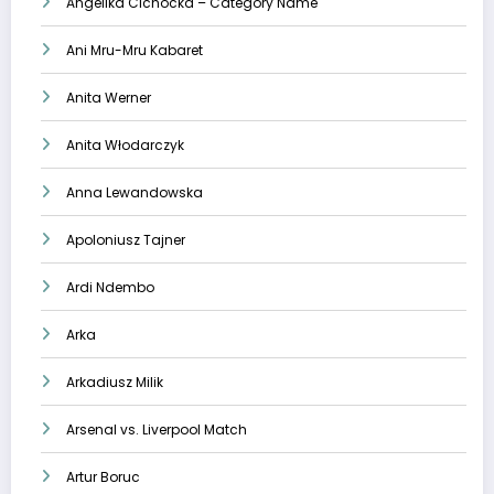
Angelika Cichocka – Category Name
Ani Mru-Mru Kabaret
Anita Werner
Anita Włodarczyk
Anna Lewandowska
Apoloniusz Tajner
Ardi Ndembo
Arka
Arkadiusz Milik
Arsenal vs. Liverpool Match
Artur Boruc