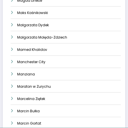
Magda Linette
Maks Kaśnikowski
Małgorzata Dydek
Małgorzata Molęda-Zdziech
Mamed Khalidov
Manchester City
Manziana
Maraton w Zurychu
Marcelina Ziętek
Marcin Bułka
Marcin Gortat