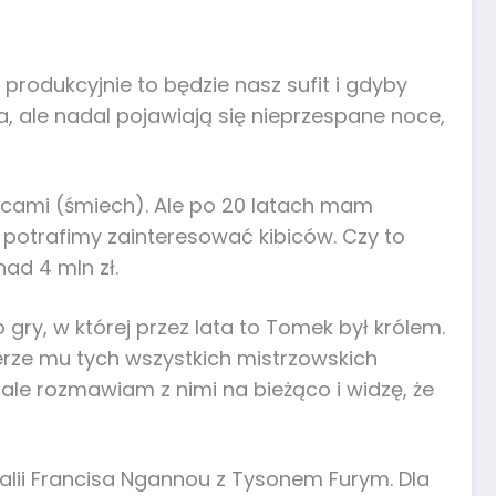
produkcyjnie to będzie nasz sufit i gdyby
a, ale nadal pojawiają się nieprzespane noce,
alcami (śmiech). Ale po 20 latach mam
l potrafimy zainteresować kibiców. Czy to
ad 4 mln zł.
ry, w której przez lata to Tomek był królem.
ierze mu tych wszystkich mistrzowskich
 ale rozmawiam z nimi na bieżąco i widzę, że
talii Francisa Ngannou z Tysonem Furym. Dla