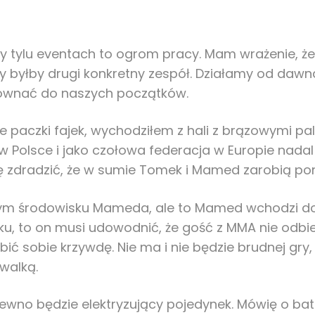
y tylu eventach to ogrom pracy. Mam wrażenie, że 
ny byłby drugi konkretny zespół. Działamy od dawn
orównać do naszych początków.
ie paczki fajek, wychodziłem z hali z brązowymi p
 w Polsce i jako czołowa federacja w Europie nada
ę zdradzić, że w sumie Tomek i Mamed zarobią pon
lnym środowisku Mameda, ale to Mamed wchodzi do g
mku, to on musi udowodnić, że gość z MMA nie odb
ić sobie krzywdę. Nie ma i nie będzie brudnej gry,
walką.
pewno będzie elektryzujący pojedynek. Mówię o ba