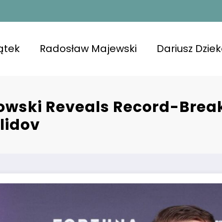
ątek
Radosław Majewski
Dariusz Dzie
wski Reveals Record-Break
lidov