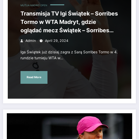
MUTUA MADRID OPEN
Transmisja TV Igi Świątek – Sorribes
Tormo w WTA Madryt, gdzie
oglądać mecz Świątek – Sorribes
Tormo STREAM ONLINE LIVE
Admin
April 29, 2024
29.04.2024.
Iga Świątek już dzisiaj zagra z Sarą Sorribes Tormo w 4.
rundzie turnieju WTA w…
Read More