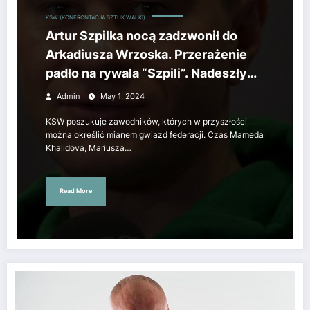
KSW (KONFRONTACJA SZTUK WALKI)
Artur Szpilka nocą zadzwonił do
Arkadiusza Wrzoska. Przerażenie
padło na rywala “Szpili”. Nadeszły
mroczne myśli
Admin
May 1, 2024
KSW poszukuje zawodników, których w przyszłości
można określić mianem gwiazd federacji. Czas Mameda
Khalidova, Mariusza…
Read More