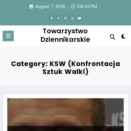
Skip
August 7, 2026
1:39:41 PM
to
content
Towarzystwo
Dziennikarskie
Category: KSW (Konfrontacja
Sztuk Walki)
Artur Szpilka nocą zadzwonił do Arkadiusza Wrzoska. Przerażenie padł