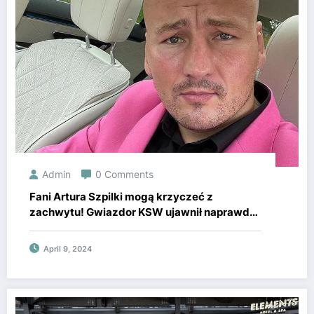
Admin
0 Comments
Fani Artura Szpilki mogą krzyczeć z
zachwytu! Gwiazdor KSW ujawnił naprawdę
wiele. Zasłaniał go tylko ręcznik
April 9, 2024