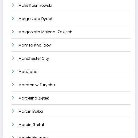
Maks Kaśnikowski
Małgorzata Dydek
Małgorzata Molęda-Zdziech
Mamed Khalidov
Manchester City
Manziana
Maraton w Zurychu
Marcelina Ziętek
Marcin Bułka
Marcin Gortat
Marcin Najman