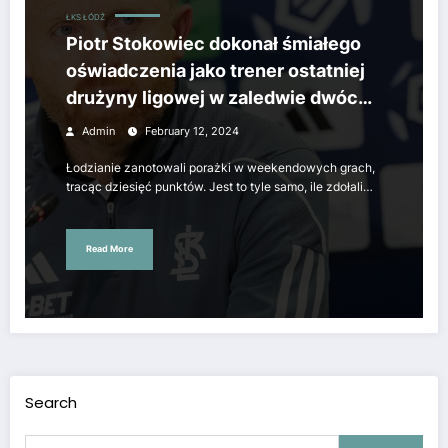
ŁKS ŁÓDŹ
Piotr Stokowiec dokonał śmiałego
oświadczenia jako trener ostatniej
drużyny ligowej w zaledwie dwóch
słowach.
Admin
February 12, 2024
Łodzianie zanotowali porażki w weekendowych grach,
tracąc dziesięć punktów. Jest to tyle samo, ile zdołali…
Read More
Search