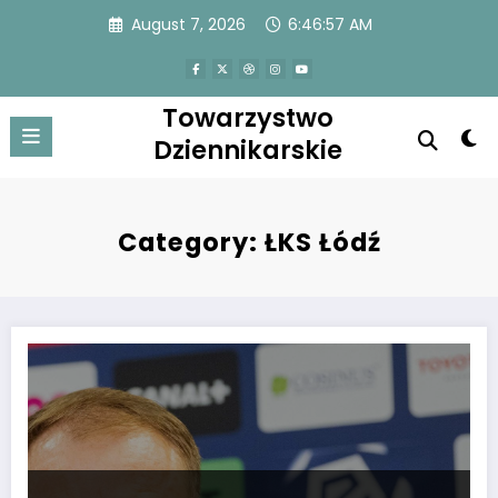
Skip
August 7, 2026
6:46:58 AM
to
content
Towarzystwo
Dziennikarskie
Category: ŁKS Łódź
Piotr Stokowiec dokonał śmiałego oświadczenia jako trener ostatniej