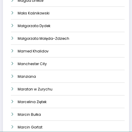
Magda Linette
Maks Kaśnikowski
Małgorzata Dydek
Małgorzata Molęda-Zdziech
Mamed Khalidov
Manchester City
Manziana
Maraton w Zurychu
Marcelina Ziętek
Marcin Bułka
Marcin Gortat