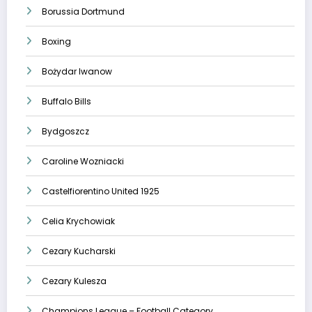
Borussia Dortmund
Boxing
Bożydar Iwanow
Buffalo Bills
Bydgoszcz
Caroline Wozniacki
Castelfiorentino United 1925
Celia Krychowiak
Cezary Kucharski
Cezary Kulesza
Champions League – Football Category