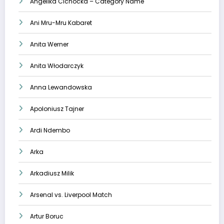
Angelika Cichocka – Category Name
Ani Mru-Mru Kabaret
Anita Werner
Anita Włodarczyk
Anna Lewandowska
Apoloniusz Tajner
Ardi Ndembo
Arka
Arkadiusz Milik
Arsenal vs. Liverpool Match
Artur Boruc