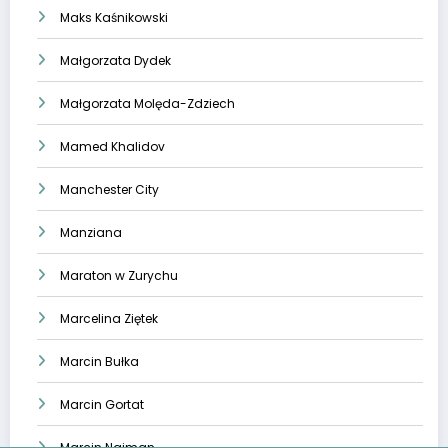
Maks Kaśnikowski
Małgorzata Dydek
Małgorzata Molęda-Zdziech
Mamed Khalidov
Manchester City
Manziana
Maraton w Zurychu
Marcelina Ziętek
Marcin Bułka
Marcin Gortat
Marcin Najman