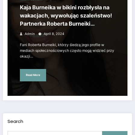
Kaja Burneika w bikini rozbłysła na
wakacjach, wywołując szaleństwo!
Partnerka Roberta Burneiki
odsłoniła krągłe pośladki!
Admin
April 8, 2024
Fani Roberta Burneiki, którzy śledzą jego profile w
mediach społecznościowych często mogą widzieć przy
okazji…
Read More
Search