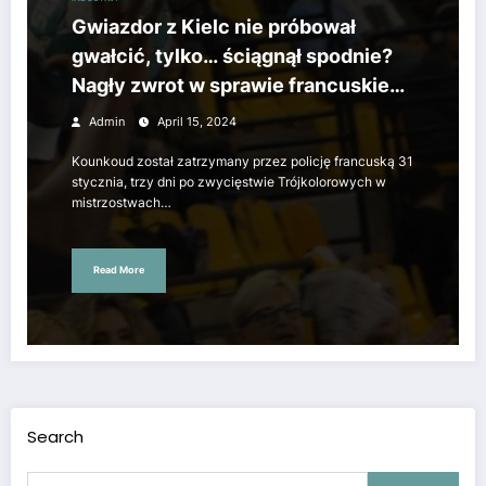
Gwiazdor z Kielc nie próbował
gwałcić, tylko… ściągnął spodnie?
Nagły zwrot w sprawie francuskiego
mistrza Europy
Admin
April 15, 2024
Kounkoud został zatrzymany przez policję francuską 31
stycznia, trzy dni po zwycięstwie Trójkolorowych w
mistrzostwach…
Read More
Search