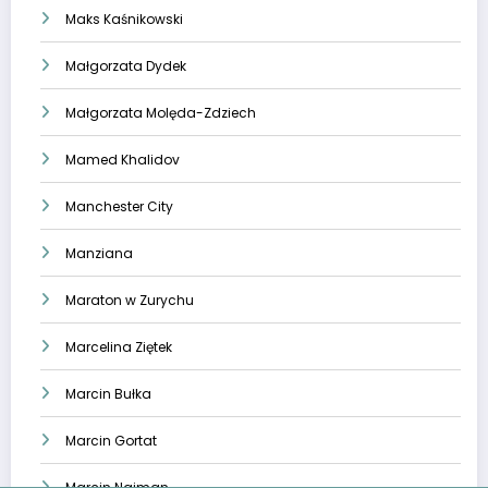
Maks Kaśnikowski
Małgorzata Dydek
Małgorzata Molęda-Zdziech
Mamed Khalidov
Manchester City
Manziana
Maraton w Zurychu
Marcelina Ziętek
Marcin Bułka
Marcin Gortat
Marcin Najman