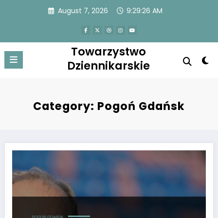
Skip
August 7, 2026
9:29:27 AM
to
content
Towarzystwo
Dziennikarskie
Category: Pogoń Gdańsk
Prezes Pogoni krytykuje sędziego po przegranej w finale Pucharu Polski
POGOŃ GDAŃSK