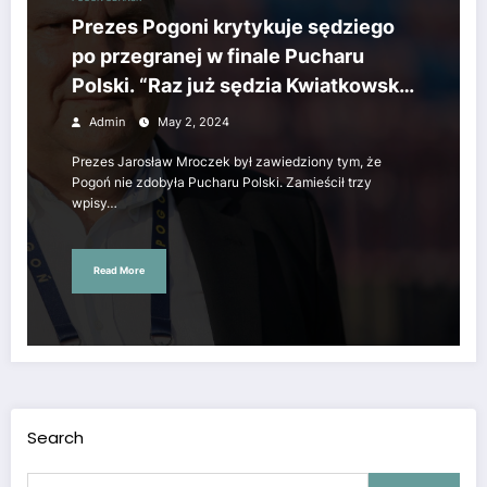
Prezes Pogoni krytykuje sędziego
po przegranej w finale Pucharu
Polski. “Raz już sędzia Kwiatkowski
nas przepraszał”.
Admin
May 2, 2024
Prezes Jarosław Mroczek był zawiedziony tym, że
Pogoń nie zdobyła Pucharu Polski. Zamieścił trzy
wpisy…
Read More
Search