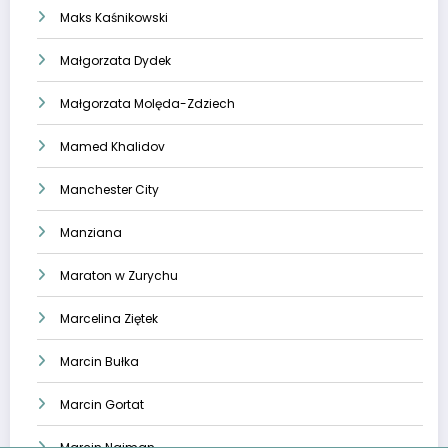
Maks Kaśnikowski
Małgorzata Dydek
Małgorzata Molęda-Zdziech
Mamed Khalidov
Manchester City
Manziana
Maraton w Zurychu
Marcelina Ziętek
Marcin Bułka
Marcin Gortat
Marcin Najman