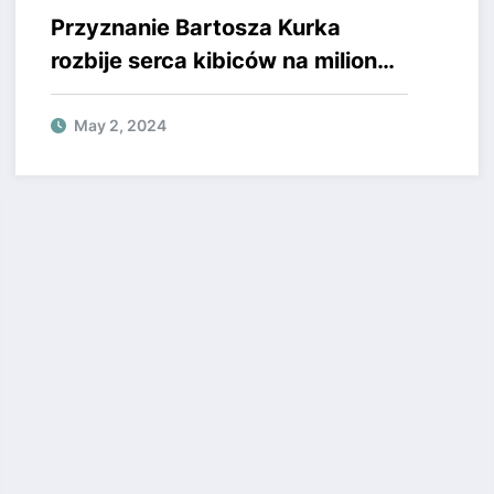
Przyznanie Bartosza Kurka
rozbije serca kibiców na milion
kawałków. Powiedział to, czego
wielu się obawiało. To będzie
May 2, 2024
koniec