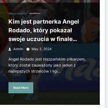
WISŁA KRAKÓW
Kim jest partnerka Angel
Rodado, który pokazał
swoje uczucia w finale
Pucharu Polski? [GALERIA]
Admin
May 3, 2024
Angel Rodado jest hiszpańskim piłkarzem,
który został zauważony jako jeden z
najlepszych strzelców I ligi…
Read More