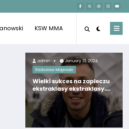
kanowski
KSW MMA
admin
January 31, 2024
Radosław Majewski
Wielki sukces na zapleczu
ekstraklasy ekstraklasy.
Czy Radosław Majewski
ponownie rozpali Znicz?