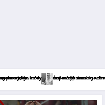
 w finale Pucharu Polski? [GALERIA]
go zawodnika GROMDA: nagły zgon wojownika, 
Wiadomość od córki 
je uczucia w finale Pucharu Polski? [GALERIA]