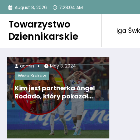
Skip
August 8, 2026
7:28:06 AM
to
content
Towarzystwo
Iga Świ
Dziennikarskie
admin
May 3, 2024
Wisła Kraków
Kim jest partnerka Angel
Rodado, który pokazał
swoje uczucia w finale
Pucharu Polski? [GALERIA]