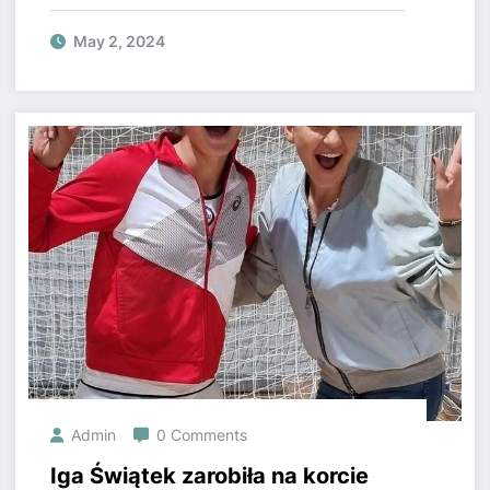
Czyżby nowy klub chciał kupić
Polaka?
May 2, 2024
Admin
0 Comments
Iga Świątek zarobiła na korcie