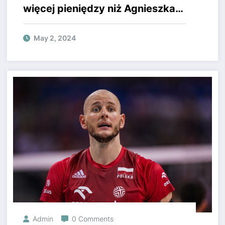
więcej pieniędzy niż Agnieszka
Radwańska! Super Express
donosi, że właśnie ją
May 2, 2024
wyprzedziła.
Admin
0 Comments