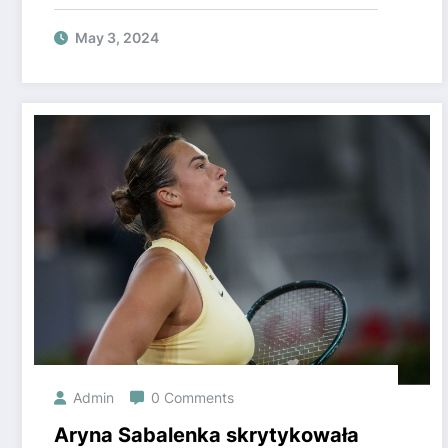
reprezentacji Polski w Super
Express.
May 3, 2024
Admin
0 Comments
Aryna Sabalenka skrytykowała