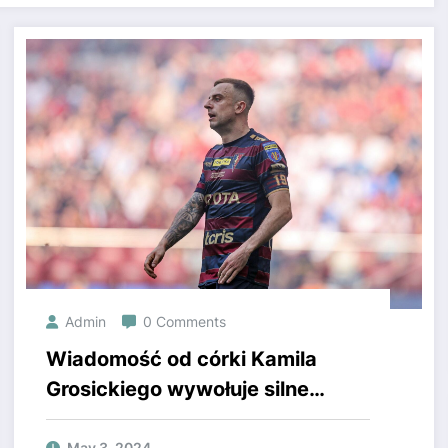
Admin
0 Comments
Wiadomość od córki Kamila
Grosickiego wywołuje silne
emocje u piłkarza. Poruszający
May 3, 2024