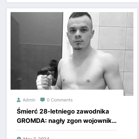
Admin
0 Comments
Śmierć 28-letniego zawodnika
GROMDA: nagły zgon wojownika,
przerażające wieści
May 3, 2024