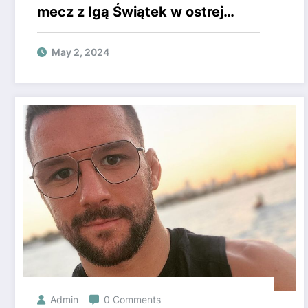
mecz z Igą Świątek w ostrej
wypowiedzi. Ostrzegła ją w
Super Express.
May 2, 2024
Admin
0 Comments