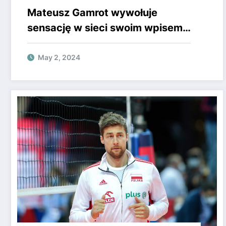
Mateusz Gamrot wywołuje
sensację w sieci swoim wpisem,
zyskując uwagę gwiazdy UFC.
Super Express
May 2, 2024