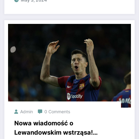
przekaz.
Admin
0 Comments
Nowa wiadomość o
Lewandowskim wstrząsa!