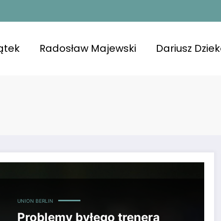
ątek
Radosław Majewski
Dariusz Dzie
i, że to będzie koniec
UNION BERLIN
Problemy byłego trenera