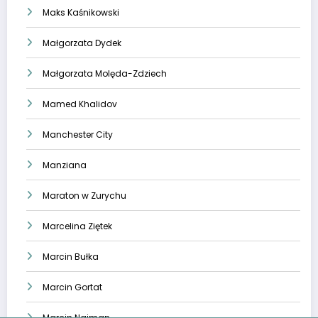
Maks Kaśnikowski
Małgorzata Dydek
Małgorzata Molęda-Zdziech
Mamed Khalidov
Manchester City
Manziana
Maraton w Zurychu
Marcelina Ziętek
Marcin Bułka
Marcin Gortat
Marcin Najman