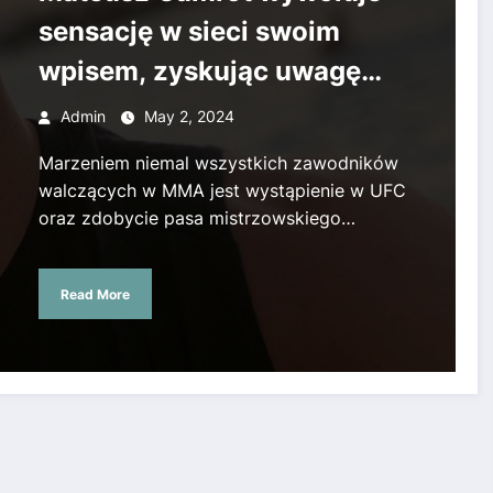
sensację w sieci swoim
wpisem, zyskując uwagę
gwiazdy UFC. Super Express
Admin
May 2, 2024
Marzeniem niemal wszystkich zawodników
walczących w MMA jest wystąpienie w UFC
oraz zdobycie pasa mistrzowskiego…
Read More