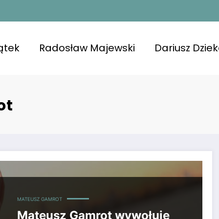
ątek
Radosław Majewski
Dariusz Dzie
ot
pisem, zyskując uwagę gwiazdy UFC. Super Express
MATEUSZ GAMROT
Mateusz Gamrot wywołuje