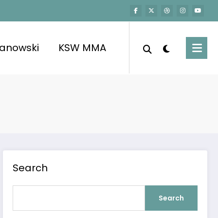
kanowski
KSW MMA
os pacientes no podían creer lo que veían – Tarnów, Supe
Search
Search