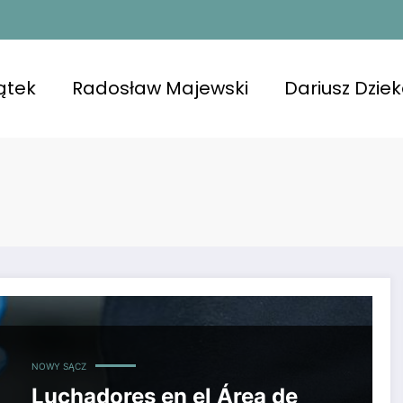
ątek
Radosław Majewski
Dariusz Dzie
rotagonizan una pelea que incluyó una silla giratoria. L
NOWY SĄCZ
Luchadores en el Área de