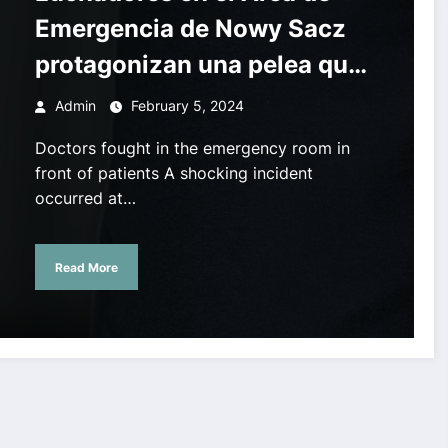
Emergencia de Nowy Sacz
protagonizan una pelea que
incluyó una silla giratoria.
Admin
February 5, 2024
Los pacientes no podían
Doctors fought in the emergency room in
creer lo que veían – Tarnów,
front of patients A shocking incident
occurred at…
Super Express
Read More